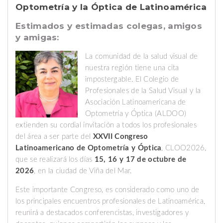
Optometría y la Óptica de Latinoamérica
Estimados y estimadas colegas, amigos
y amigas:
La comunidad de la salud visual de
nuestra región tiene una cita
impostergable. El Colegio de
Profesionales de la Salud Visual y la
Asociación Latinoamericana de
Optometría y Óptica (ALDOO)
extienden su cordial invitación a todos los profesionales
del área a ser parte del
XXVII Congreso
Latinoamericano de Optometría y Óptica
, CLOO2026,
que se realizará los días
15, 16 y 17 de octubre de
2026
, en la ciudad de Viña del Mar.
Este importante Congreso, es considerado como uno de
los principales encuentros profesionales de Latinoamérica,
reunirá a destacados conferencistas, investigadores y