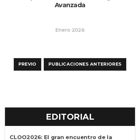
Avanzada
Enero 2026
Paginación
de
PREVIO
PUBLICACIONES ANTERIORES
entradas
EDITORIAL
CLOO2026: El gran encuentro de la