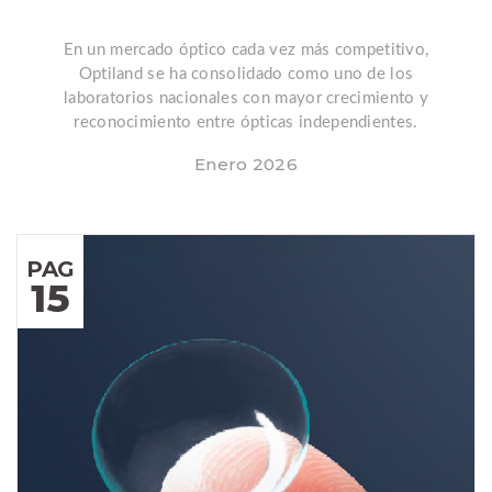
En un mercado óptico cada vez más competitivo,
Optiland se ha consolidado como uno de los
laboratorios nacionales con mayor crecimiento y
reconocimiento entre ópticas independientes.
Enero 2026
PAG
15