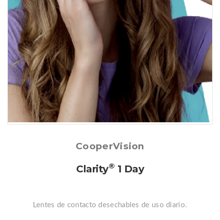
Posted
CooperVision
®
Clarity
1 Day
Lentes de contacto desechables de uso diario.