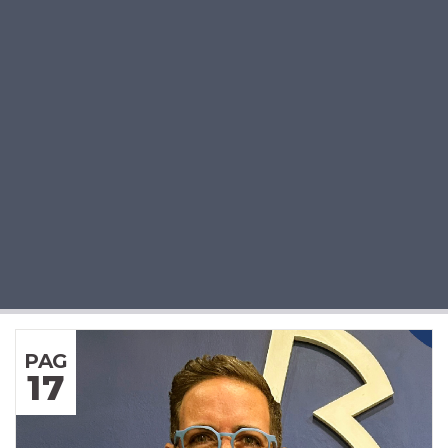
PAG
17