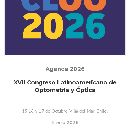
Posted
Agenda 2026
XVII Congreso Latinoamericano de
Optometría y Óptica
15,16 y 17 de Octubre, Viña del Mar, Chile.
Enero 2026