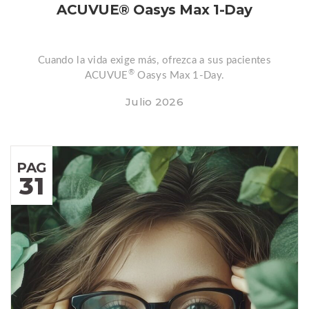
ACUVUE® Oasys Max 1-Day
Cuando la vida exige más, ofrezca a sus pacientes
®
ACUVUE
Oasys Max 1-Day.
Julio 2026
PAG
31