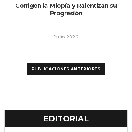
Corrigen la Miopía y Ralentizan su
Progresión
Julio 2026
Paginación
de
PUBLICACIONES ANTERIORES
entradas
EDITORIAL