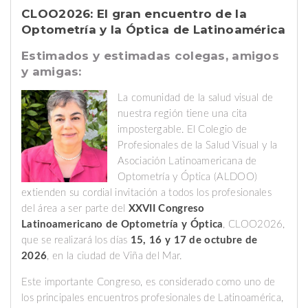
CLOO2026: El gran encuentro de la
Optometría y la Óptica de Latinoamérica
Estimados y estimadas colegas, amigos
y amigas:
La comunidad de la salud visual de
nuestra región tiene una cita
impostergable. El Colegio de
Profesionales de la Salud Visual y la
Asociación Latinoamericana de
Optometría y Óptica (ALDOO)
extienden su cordial invitación a todos los profesionales
del área a ser parte del
XXVII Congreso
Latinoamericano de Optometría y Óptica
, CLOO2026,
que se realizará los días
15, 16 y 17 de octubre de
2026
, en la ciudad de Viña del Mar.
Este importante Congreso, es considerado como uno de
los principales encuentros profesionales de Latinoamérica,