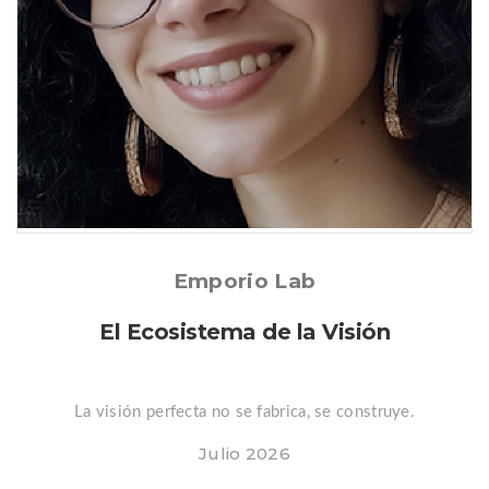
Posted
Emporio Lab
El Ecosistema de la Visión
La visión perfecta no se fabrica, se construye.
Julio 2026