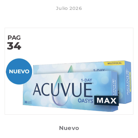
Julio 2026
PAG
34
Posted
Nuevo