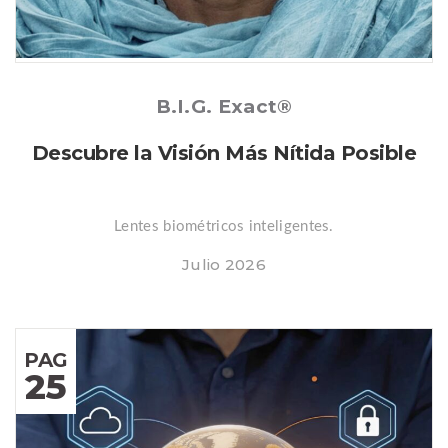
Posted
B.I.G. Exact®
Descubre la Visión Más Nítida Posible
Lentes biométricos inteligentes.
Julio 2026
PAG
25