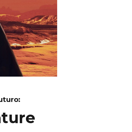
uturo:
ture