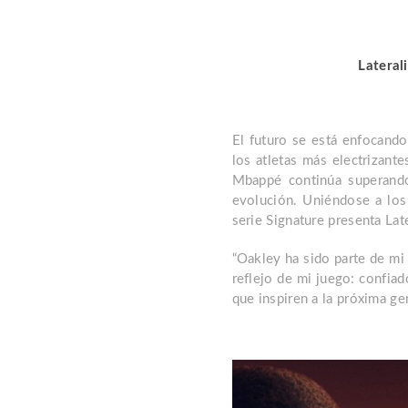
Lateral
El futuro se está enfocando
los atletas más electrizant
Mbappé continúa superando
evolución. Uniéndose a los 
serie Signature presenta La
“Oakley ha sido parte de mi 
reflejo de mi juego: confia
que inspiren a la próxima ge