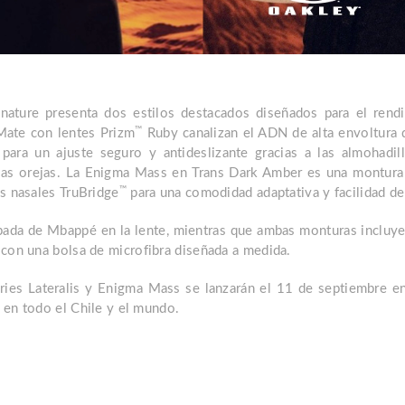
nature presenta dos estilos destacados diseñados para el rendi
™
Mate con lentes Prizm
Ruby canalizan el ADN de alta envoltura 
a para un ajuste seguro y antideslizante gracias a las almohadil
las orejas. La Enigma Mass en Trans Dark Amber es una montura c
™
as nasales TruBridge
para una comodidad adaptativa y facilidad de
rabada de Mbappé en la lente, mientras que ambas monturas incluye
 con una bolsa de microfibra diseñada a medida.
ries Lateralis y Enigma Mass se lanzarán el 11 de septiembre e
 en todo el Chile y el mundo.