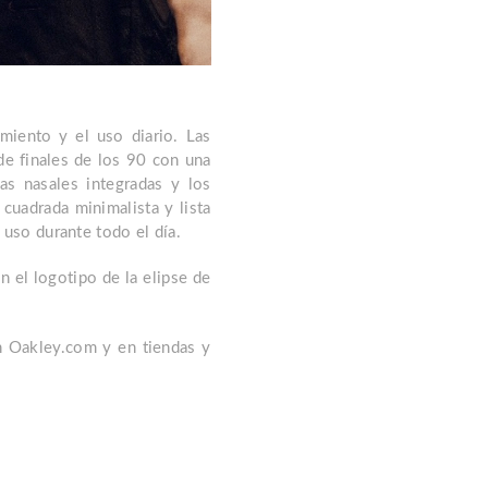
miento y el uso diario. Las
de finales de los 90 con una
las nasales integradas y los
uadrada minimalista y lista
 uso durante todo el día.
n el logotipo de la elipse de
n Oakley.com y en tiendas y