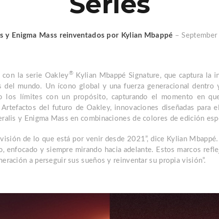
Series
is y Enigma Mass reinventados por Kylian Mbappé
– September 
®
 con la serie Oakley
Kylian Mbappé Signature, que captura la i
es del mundo. Un ícono global y una fuerza generacional dentro 
 los límites con un propósito, capturando el momento en que
Artefactos del futuro de Oakley, innovaciones diseñadas para e
teralis y Enigma Mass en combinaciones de colores de edición espe
visión de lo que está por venir desde 2021”, dice Kylian Mbappé.
do, enfocado y siempre mirando hacia adelante. Estos marcos refle
neración a perseguir sus sueños y reinventar su propia visión”.