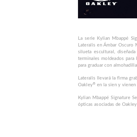
La serie Kylian Mbappé Sig
Lateralis en Ámbar Oscuro 
silueta escultural, diseñad
terminales moldeados para 
para graduar con almohadill
Lateralis llevará la firma g
®
Oakley
en la sien y vienen
Kylian Mbappé Signature Se
ópticas asociadas de Oakley