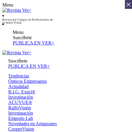
×
Menu
Revista del Colegio de Profesionales de
la Salud Visual
Menu
Suscríbete
PUBLICA EN VER+
Suscríbete
PUBLICA EN VER+
Tendencias
Ópticos Empresarios
Actualidad
B.I.G. Exact®
Investigación
ACUVUE®
RaffoVisión
Investigación
Emporio Lab
Novedades en Armazones
CooperVision