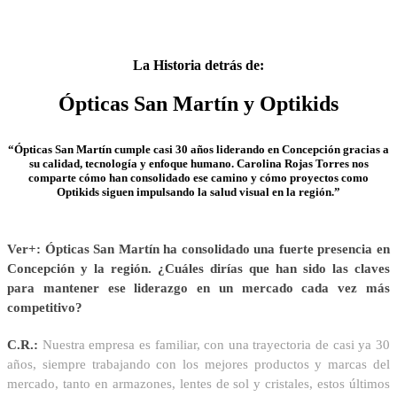
La Historia detrás de:
Ópticas San Martín y Optikids
“Ópticas San Martín cumple casi 30 años liderando en Concepción gracias a
su calidad, tecnología y enfoque humano. Carolina Rojas Torres nos
comparte cómo han consolidado ese camino y cómo proyectos como
Optikids siguen impulsando la salud visual en la región.”
Ver+: Ópticas San Martín ha consolidado una fuerte presencia en
Concepción y la región. ¿Cuáles dirías que han sido las claves
para mantener ese liderazgo en un mercado cada vez más
competitivo?
C.R.:
Nuestra empresa es familiar, con una trayectoria de casi ya 30
años, siempre trabajando con los mejores productos y marcas del
mercado, tanto en armazones, lentes de sol y cristales, estos últimos