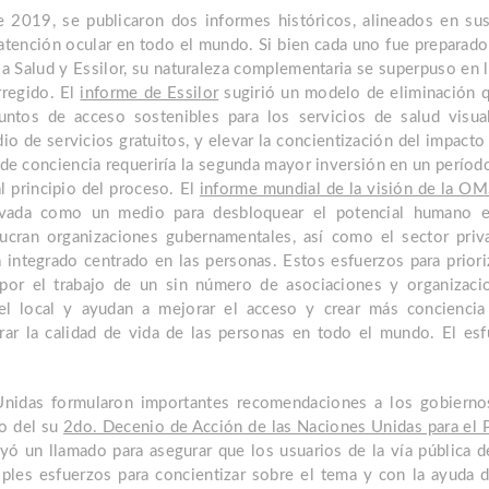
e 2019, se publicaron dos informes históricos, alineados en su
a atención ocular en todo el mundo. Si bien cada uno fue preparad
la Salud y Essilor, su naturaleza complementaria se superpuso en 
rregido. El
informe de Essilor
sugirió un modelo de eliminación q
puntos de acceso sostenibles para los servicios de salud visual
io de servicios gratuitos, y elevar la concientización del impac
n de conciencia requeriría la segunda mayor inversión en un períod
al principio del proceso. El
informe mundial de la visión de la O
levada como un medio para desbloquear el potencial humano 
cran organizaciones gubernamentales, así como el sector priva
 integrado centrado en las personas. Estos esfuerzos para priori
por el trabajo de un sin número de asociaciones y organizacio
el local y ayudan a mejorar el acceso y crear más conciencia 
rar la calidad de vida de las personas en todo el mundo. El es
Unidas formularon importantes recomendaciones a los gobiernos
co del su
2do. Decenio de Acción de las Naciones Unidas para el 
uyó un llamado para asegurar que los usuarios de la vía pública
ples esfuerzos para concientizar sobre el tema y con la ayuda 