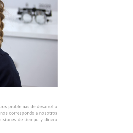
otros problemas de desarrollo
a nos corresponde a nosotros
ersiones de tiempo y dinero