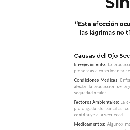
Sí
“Esta afección ocu
las lágrimas no t
Causas del Ojo Se
Envejecimiento:
La producci
propensas a experimentar se
Condiciones Médicas:
Enfer
afectar la producción de lá
sequedad ocular.
Factores Ambientales:
La ex
prolongado de pantallas de
contribuye a la sequedad.
Medicamentos:
Algunos med