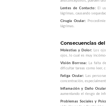
anticonceptivos, pueden dis
Lentes de Contacto:
El us
lágrimas, causando sequedad
Cirugía Ocular:
Procedimien
lágrimas.
Consecuencias del
Molestias y Dolor:
Los ojos
ojos, lo cual es muy incómod
Visión Borrosa:
La falta de
dificultar tareas como leer, 
Fatiga Ocular:
Las personas
concentración, especialment
Inflamación y Daño Ocular
aumentando el riesgo de inf
Problemas Sociales y Psico