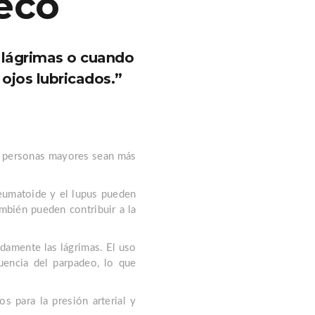
eco
s lágrimas o cuando
 ojos lubricados.”
as personas mayores sean más
eumatoide y el lupus pueden
mbién pueden contribuir a la
damente las lágrimas. El uso
uencia del parpadeo, lo que
 para la presión arterial y