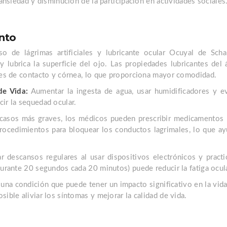
 ansiedad y disminución de la participación en actividades sociales
nto
o de lágrimas artificiales y lubricante ocular Ocuyal de Scha
y lubrica la superficie del ojo. Las propiedades lubricantes del 
ntes de contacto y córnea, lo que proporciona mayor comodidad.
de Vida:
Aumentar la ingesta de agua, usar humidificadores y e
ir la sequedad ocular.
asos más graves, los médicos pueden prescribir medicamentos 
ocedimientos para bloquear los conductos lagrimales, lo que ay
 descansos regulares al usar dispositivos electrónicos y practi
durante 20 segundos cada 20 minutos) puede reducir la fatiga ocula
una condición que puede tener un impacto significativo en la vida
sible aliviar los síntomas y mejorar la calidad de vida.