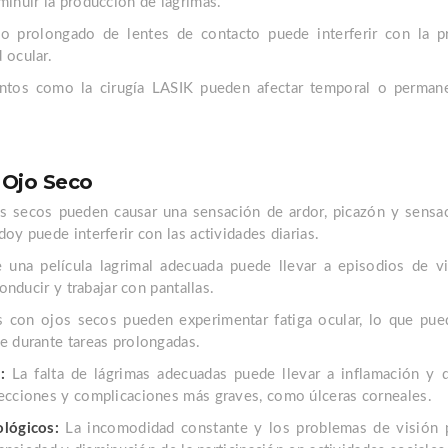
minuir la producción de lágrimas.
o prolongado de lentes de contacto puede interferir con la pr
 ocular.
tos como la cirugía LASIK pueden afectar temporal o perman
 Ojo Seco
 secos pueden causar una sensación de ardor, picazón y sensaci
oy puede interferir con las actividades diarias.
 una película lagrimal adecuada puede llevar a episodios de v
conducir y trabajar con pantallas.
 con ojos secos pueden experimentar fatiga ocular, lo que puede
e durante tareas prolongadas.
:
La falta de lágrimas adecuadas puede llevar a inflamación y d
ecciones y complicaciones más graves, como úlceras corneales.
lógicos:
La incomodidad constante y los problemas de visión p