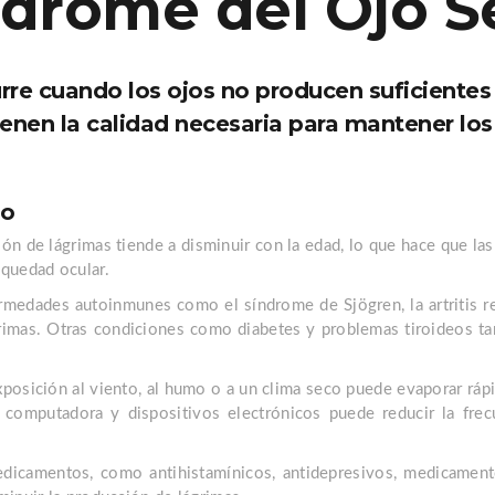
ndrome del Ojo S
rre cuando los ojos no producen suficiente
ienen la calidad necesaria para mantener los
co
ón de lágrimas tiende a disminuir con la edad, lo que hace que l
quedad ocular.
medades autoinmunes como el síndrome de Sjögren, la artritis r
grimas. Otras condiciones como diabetes y problemas tiroideos ta
posición al viento, al humo o a un clima seco puede evaporar rápi
 computadora y dispositivos electrónicos puede reducir la frec
icamentos, como antihistamínicos, antidepresivos, medicamentos