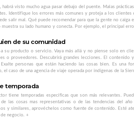
, habrá visto mucho agua pasar debajo del puente. Malas prácticas,
tes. Identifique los errores más comunes y proteja a los cliente
ede salir mal. Qué puede recomendar para que la gente no caiga 
o muestra su lado humano y conecta. Por ejemplo, el principal err
guien de su comunidad
a su producto o servicio. Vaya más allá y no piense solo en cli
ores o proveedores. Descubrirá grandes lecciones. El contenido 
 Exalte personas que están haciendo las cosas bien. Es una fo
, el caso de una agencia de viaje operada por indígenas de la Sie
 de temporada
ector tiene temporadas específicas que son más relevantes. Pue
, de las cosas mas representativas o de las tendencias del añ
os y similares, aprovéchelos como fuente de contenido. Esté at
 de negocio. +