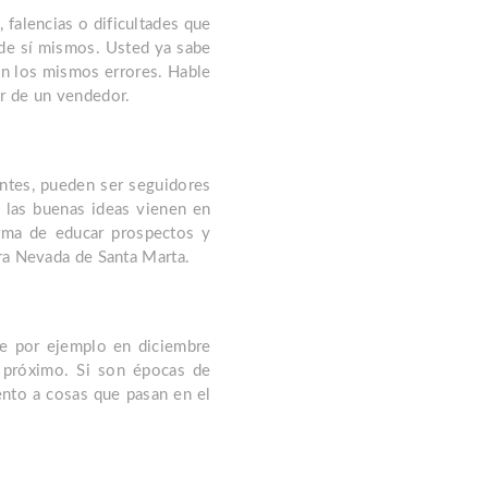
 falencias o dificultades que
s de sí mismos. Usted ya sabe
en los mismos errores. Hable
or de un vendedor.
entes, pueden ser seguidores
y las buenas ideas vienen en
rma de educar prospectos y
rra Nevada de Santa Marta.
de por ejemplo en diciembre
o próximo. Si son épocas de
ento a cosas que pasan en el