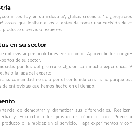
tria
 ¿qué mitos hay en su industria?, ¿falsas creencias? o ¿prejuicio
ué cosas que inhiben a los clientes de tomar una decisión de 
u producto o servicio resuelve.
tos en su sector
e entrevistar personalidades en su campo. Aproveche los congres
xpertos de su sector.
nocidas por los del gremio o alguien con mucha experiencia. 
, bajo la lupa del experto.
ara su comunidad, no solo por el contenido en sí, sino porque es
s de entrevistas que hemos hecho en el tiempo.
mento
tancia de demostrar y dramatizar sus diferenciales. Realizar
acerbar y evidenciar a los prospectos cómo lo hace. Puede us
l producto o la rapidez en el servicio. Haga experimentos y co