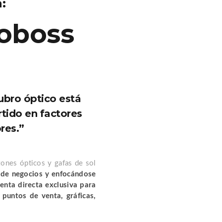
:
oboss
ubro óptico está
tido en factores
res.”
zones ópticos y gafas de sol
 de negocios y enfocándose
enta directa exclusiva para
 puntos de venta, gráficas,