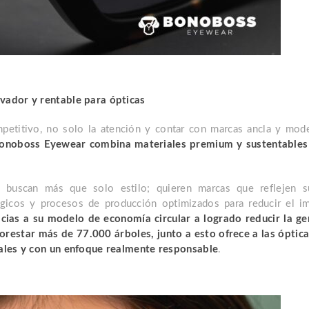
vador y rentable para ópticas
petitivo, no solo la atención y contar con marcas ancla y model
onoboss Eyewear combina materiales premium y sustentables 
 buscan más que solo estilo; quieren marcas que reflejen s
gicos y procesos de producción optimizados para reducir el i
acias a su modelo de economía circular a logrado reducir la g
forestar más de 77.000 árboles, junto a esto ofrece a las óptic
ales y con un enfoque realmente responsable
.