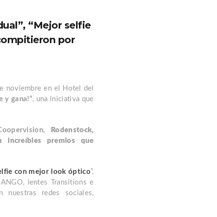
ual”, “Mejor selfie
 compitieron por
de noviembre en el Hotel del
e y gana!”
, una iniciativa que
Coopervision,
Rodenstock,
n increíbles premios que
elfie con mejor look óptico
”,
MANGO, lentes Transitions e
n nuestras redes sociales,