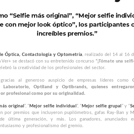
o “Selfie más original”, “Mejor selfie individ
ie con mejor look óptico”, los participantes
increíbles premios.”
de Óptica, Contactología y Optometría
, realizado del 14 al 16 
a Ver+ se destacó con su entretenido concurso
“¡Tómate una selfi
lebró la creatividad de los profesionales del sector.
 gracias al generoso auspicio de empresas líderes como
 Laboratorio
,
Optiland
y
Optibrands
, quienes entregaro
or profesional como por su originalidad.
más original
”, “
Mejor selfie individual
”, “
Mejor selfie grupal
” y “
S
ron por premios que incluyeron pupilómetros, gafas Ray-Ban y 
 de última generación, y más. Los ganadores, anunciados e
entusiasmo y profesionalismo del gremio.