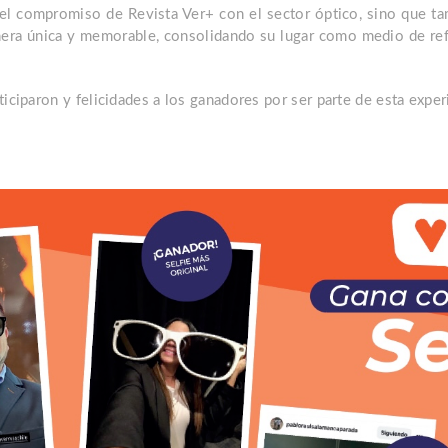
el compromiso de Revista Ver+ con el sector óptico, sino que t
nera única y memorable, consolidando su lugar como medio de refe
ticiparon y felicidades a los ganadores por ser parte de esta exp