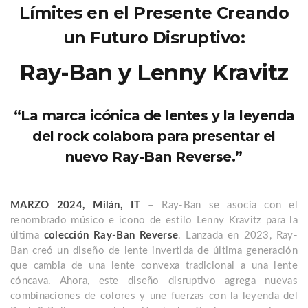
Límites en el Presente Creando
un Futuro Disruptivo:
Ray-Ban y Lenny Kravitz
“La marca icónica de lentes y la leyenda
del rock colabora para presentar el
nuevo Ray-Ban Reverse.”
MARZO 2024, Milán, IT
– Ray-Ban se asocia con el
renombrado músico e icono de estilo Lenny Kravitz para la
última
colección Ray-Ban Reverse
. Lanzada en 2023, Ray-
Ban creó un diseño de lente invertida de última generación
que cambia de una lente convexa tradicional a una lente
cóncava. Ahora, este diseño disruptivo agrega nuevas
combinaciones de colores y une fuerzas con la leyenda del