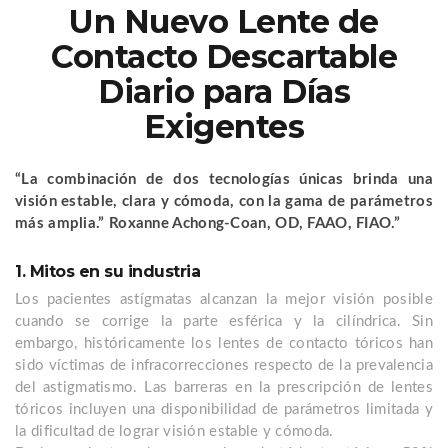
Un Nuevo Lente de
Contacto Descartable
Diario para Días
Exigentes
“La combinación de dos tecnologías únicas brinda una
visión estable, clara y cómoda, con la gama de parámetros
más amplia.” Roxanne Achong-Coan, OD, FAAO, FIAO.”
1. Mitos en su industria
Los pacientes astígmatas alcanzan la mejor visión posible
cuando se corrige la parte esférica y la cilíndrica. Sin
embargo, históricamente los lentes de contacto tóricos han
sido víctimas de infracorrecciones respecto de la prevalencia
del astigmatismo. Las barreras en la prescripción de lentes
tóricos incluyen una disponibilidad de parámetros limitada y
la dificultad de lograr visión estable y cómoda.