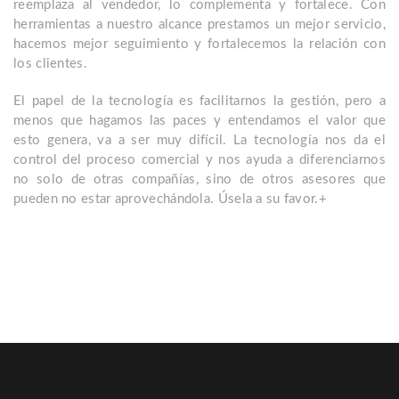
reemplaza al vendedor, lo complementa y fortalece. Con
herramientas a nuestro alcance prestamos un mejor servicio,
hacemos mejor seguimiento y fortalecemos la relación con
los clientes.
El papel de la tecnología es facilitarnos la gestión, pero a
menos que hagamos las paces y entendamos el valor que
esto genera, va a ser muy difícil. La tecnología nos da el
control del proceso comercial y nos ayuda a diferenciarnos
no solo de otras compañías, sino de otros asesores que
pueden no estar aprovechándola. Úsela a su favor.+